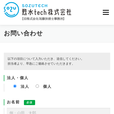
コ
ン
テ
メニュー
ン
ツ
へ
ス
お問い合わせ
キ
HOME
会社概要
事業内容
ッ
プ
以下の項目について入力いただき、送信してください。
納入実績
採用情報
お問い合わせ
担当者より、早急にご連絡させていただきます。
法人・個人
法人
個人
お名前
必須